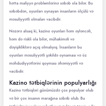
hətta maliyyə problemlərinə səbəb ola bilər. Bu
səbəbdən, oyunları oynayan insanların ölçülü və
məsuliyyətli olmaları vacibdir.
Nəzərə alsaq ki, kazino oyunları həm əyləncəli,
həm də riskli ola bilər, mühakiməli və
dəyişikliklərə açıq olmalıyıq. İnsanların bu
oyunları məsuliyyətli şəkildə oynaması və öz
məhdudiyyətlərini qoyması əhəmiyyətli və
vacibdir.
Kazino tətbiqlərinin populyarlığı
Kazino tətbiqləri günümüzdə çox populyar olub
və bir çox insanın marağına səbəb olub. Bu