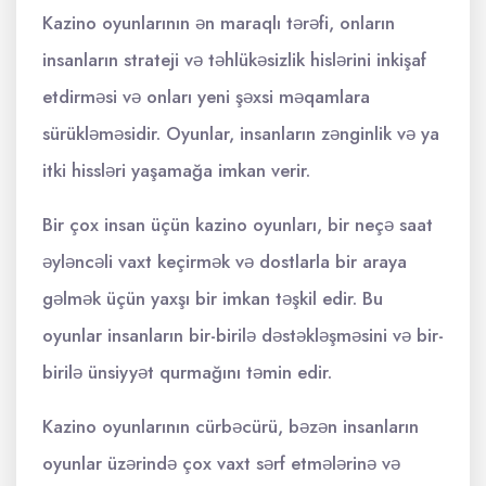
Kazino oyunlarının ən maraqlı tərəfi, onların
insanların strateji və təhlükəsizlik hislərini inkişaf
etdirməsi və onları yeni şəxsi məqamlara
sürükləməsidir. Oyunlar, insanların zənginlik və ya
itki hissləri yaşamağa imkan verir.
Bir çox insan üçün kazino oyunları, bir neçə saat
əyləncəli vaxt keçirmək və dostlarla bir araya
gəlmək üçün yaxşı bir imkan təşkil edir. Bu
oyunlar insanların bir-birilə dəstəkləşməsini və bir-
birilə ünsiyyət qurmağını təmin edir.
Kazino oyunlarının cürbəcürü, bəzən insanların
oyunlar üzərində çox vaxt sərf etmələrinə və