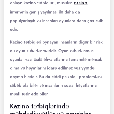
onlayn kazino tətbiqləri, məsələn
,
CASINO
internetin geniş yayılması ilə daha da
populyarlaşıb və insanları oyunlara daha çox cəlb
edir.
Kazino tətbiqləri oynayan insanların digər bir riski
də oyun zəhərlənməsidir. Oyun zəhərlənməsi
oyunlar vasitəsilə əhvalatlarına tamamilə mənsub
olma və həyatlarını idarə edilməz vəziyyətdə
qoyma hissidir. Bu da ciddi psixoloji problemlərə
səbəb ola bilər və insanların sosial həyatlarına
mənfi təsir edə bilər.
Kazino tətbiqlərində
məhdudiyyətlər və qaydalar