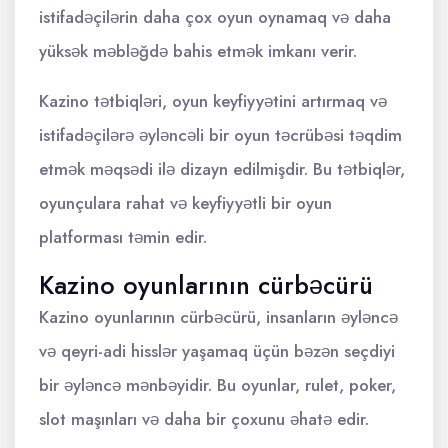
istifadəçilərin daha çox oyun oynamaq və daha
yüksək məbləğdə bahis etmək imkanı verir.
Kazino tətbiqləri, oyun keyfiyyətini artırmaq və
istifadəçilərə əyləncəli bir oyun təcrübəsi təqdim
etmək məqsədi ilə dizayn edilmişdir. Bu tətbiqlər,
oyunçulara rahat və keyfiyyətli bir oyun
platforması təmin edir.
Kazino oyunlarının cürbəcürü
Kazino oyunlarının cürbəcürü, insanların əyləncə
və qeyri-adi hisslər yaşamaq üçün bəzən seçdiyi
bir əyləncə mənbəyidir. Bu oyunlar, rulet, poker,
slot maşınları və daha bir çoxunu əhatə edir.