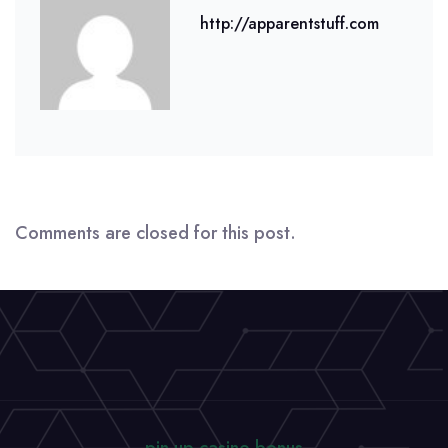
http://apparentstuff.com
Comments are closed for this post.
pin up casino bonus