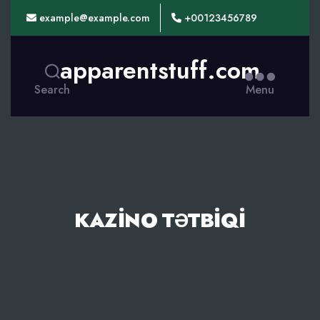
example@example.com
+00123456789
apparentstuff.com
Search
Menu
KAZINO TƏTBIQI